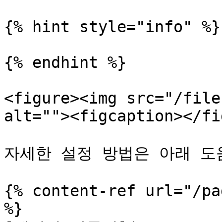
{% hint style="info" %}

{% endhint %}

<figure><img src="/file
alt=""><figcaption></fi
자세한 설정 방법은 아래 도
{% content-ref url="/pa
%}
