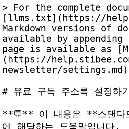
> For the complete docu
[llms.txt](https://help
Markdown versions of do
available by appending 
page is available as [M
(https://help.stibee.co
newsletter/settings.md).
# 유료 구독 주소록 설정하기
**💬** 이 내용은 **스탠
에 해당하는 도움말입니다.
