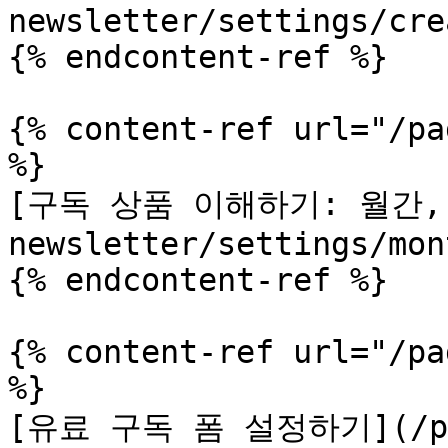
newsletter/settings/cre
{% endcontent-ref %}

{% content-ref url="/pa
%}

[구독 상품 이해하기: 월간, 
newsletter/settings/mon
{% endcontent-ref %}

{% content-ref url="/pa
%}

[유료 구독 폼 설정하기](/p