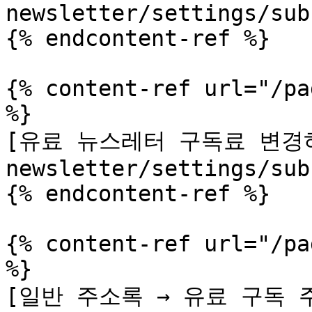
newsletter/settings/sub
{% endcontent-ref %}

{% content-ref url="/pa
%}

[유료 뉴스레터 구독료 변경하기
newsletter/settings/sub
{% endcontent-ref %}

{% content-ref url="/pa
%}

[일반 주소록 → 유료 구독 주