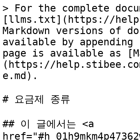
> For the complete docu
[llms.txt](https://help
Markdown versions of do
available by appending 
page is available as [M
(https://help.stibee.co
e.md).

# 요금제 종류

## 이 글에서는 <a 
href="#h_01h9mkm4p47362