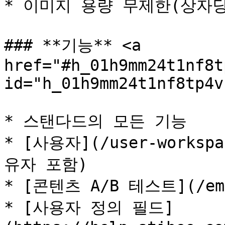
* 이미지 용량 무제한(상자당 
### **기능** <a 
href="#h_01h9mm24t1nf8t
id="h_01h9mm24t1nf8tp4v
* 스탠다드의 모든 기능

* [사용자](/user-workspa
유자 포함)

* [콘텐츠 A/B 테스트](/emai
* [사용자 정의 필드]