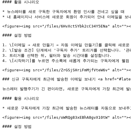
#### 활용 시나리오

* 뉴스레터를 새로 구독한 구독자에게 환영 인사를 건네고 싶을 때

* 내 홈페이지나 서비스에 새로운 회원이 추가되어 안내 이메일을 보내
<figure><img src="/files/6HvXctSYbk2cC34Y5ENa" alt=""><
#### 설정 방법

1. \[이메일 → 새로 만들기 → 자동 이메일 만들기]를 클릭해 새로운 
2. \[발송 조건] 단계에서 '구독자 추가' 트리거를 선택합니다. '
3. 트리거를 선택한 뒤, 필터와 발송 시간대를 설정합니다.

4. \[시작하기]를 누르면 주소록에 새롭게 추가되는 구독자에게 웰컴 
<figure><img src="/files/ZrGSjSHriFmMjfVteW6v" alt=""><
### 신규 구독자에게 최근에 발송한 이메일 보내기 <a href="#latest-ne
뉴스레터 발행주기가 긴 편이라면, 새로운 구독자에게 가장 최근에 발송
#### 활용 시나리오

* 새로운 구독자에게 가장 최근에 발송한 뉴스레터를 자동으로 보내주고
<figure><img src="/files/oWRQg83xEBhA8gvX10tW" alt=""><
#### 설정 방법
