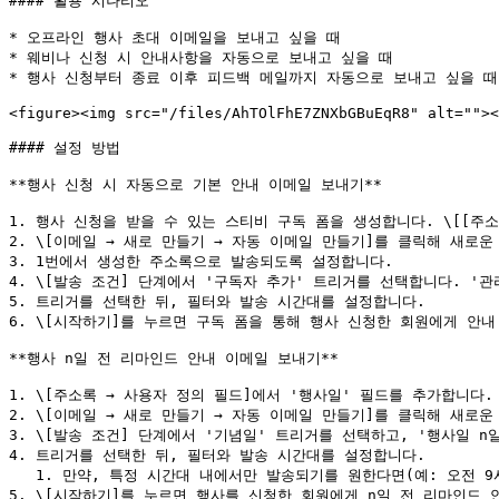
#### 활용 시나리오

* 오프라인 행사 초대 이메일을 보내고 싶을 때

* 웨비나 신청 시 안내사항을 자동으로 보내고 싶을 때

* 행사 신청부터 종료 이후 피드백 메일까지 자동으로 보내고 싶을 때

<figure><img src="/files/AhTOlFhE7ZNXbGBuEqR8" alt=""><
#### 설정 방법

**행사 신청 시 자동으로 기본 안내 이메일 보내기**

1. 행사 신청을 받을 수 있는 스티비 구독 폼을 생성합니다. \[[주소록 → 
2. \[이메일 → 새로 만들기 → 자동 이메일 만들기]를 클릭해 새로운
3. 1번에서 생성한 주소록으로 발송되도록 설정합니다.

4. \[발송 조건] 단계에서 '구독자 추가' 트리거를 선택합니다. '
5. 트리거를 선택한 뒤, 필터와 발송 시간대를 설정합니다.

6. \[시작하기]를 누르면 구독 폼을 통해 행사 신청한 회원에게 안내
**행사 n일 전 리마인드 안내 이메일 보내기**

1. \[주소록 → 사용자 정의 필드]에서 '행사일' 필드를 추가합니다.

2. \[이메일 → 새로 만들기 → 자동 이메일 만들기]를 클릭해 새로운
3. \[발송 조건] 단계에서 '기념일' 트리거를 선택하고, '행사일 n일
4. 트리거를 선택한 뒤, 필터와 발송 시간대를 설정합니다.

   1. 만약, 특정 시간대 내에서만 발송되기를 원한다면(예: 오전 9시\~오후 6시 사이) '발송 시간대'를 설정해 주세요.

5. \[시작하기]를 누르면 행사를 신청한 회원에게 n일 전 리마인드 