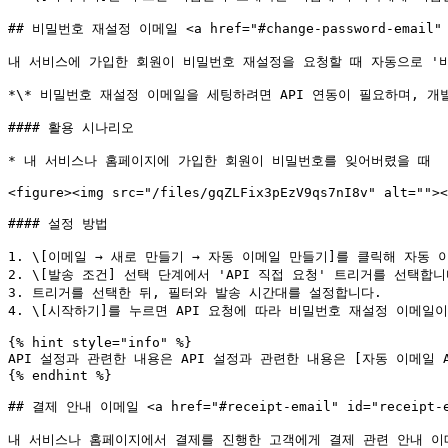
## 비밀번호 재설정 이메일 <a href="#change-password-email" id
내 서비스에 가입한 회원이 비밀번호 재설정을 요청할 때 자동으로 '비
*\* 비밀번호 재설정 이메일을 세팅하려면 API 연동이 필요하며, 개
#### 활용 시나리오

* 내 서비스나 홈페이지에 가입한 회원이 비밀번호를 잊어버렸을 때

<figure><img src="/files/gqZLFix3pEzV9qs7nI8v" alt=""><
#### 설정 방법

1. \[이메일 → 새로 만들기 → 자동 이메일 만들기]를 클릭해 자동 
2. \[발송 조건] 선택 단계에서 'API 직접 요청' 트리거를 선택
3. 트리거를 선택한 뒤, 필터와 발송 시간대를 설정합니다.

4. \[시작하기]를 누르면 API 요청에 따라 비밀번호 재설정 이메일이
{% hint style="info" %}

API 설정과 관련한 내용은 API 설정과 관련한 내용은 [자동 이메일 API
{% endhint %}

## 결제 안내 이메일 <a href="#receipt-email" id="receipt-em
내 서비스나 홈페이지에서 결제를 진행한 고객에게 결제 관련 안내 이메