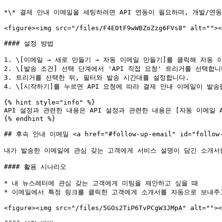
*\* 결제 안내 이메일을 세팅하려면 API 연동이 필요하며, 개발/연동
<figure><img src="/files/F4E0tF9wWBZoZzg6FVs8" alt=""><
#### 설정 방법

1. \[이메일 → 새로 만들기 → 자동 이메일 만들기]를 클릭해 자동 
2. \[발송 조건] 선택 단계에서 'API 직접 요청' 트리거를 선택합
3. 트리거를 선택한 뒤, 필터와 발송 시간대를 설정합니다.

4. \[시작하기]를 누르면 API 요청에 따라 결제 안내 이메일이 발송됩
{% hint style="info" %}

API 설정과 관련한 내용은 API 설정과 관련한 내용은 [자동 이메일 API
{% endhint %}

## 후속 안내 이메일 <a href="#follow-up-email" id="follow-u
내가 발송한 이메일에 관심 갖는 고객에게 서비스 설명이 담긴 소개서를
#### 활용 시나리오

* 내 뉴스레터에 관심 갖는 고객에게 미팅을 제안하고 싶을 때

* 이메일에서 특정 링크를 클릭한 고객에게 소개서를 자동으로 보내주고
<figure><img src="/files/5GOs2TiP6TvPCgW3JMpA" alt=""><