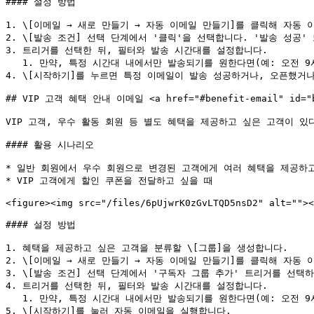
#### 설정 방법

1. \[이메일 → 새로 만들기 → 자동 이메일 만들기]를 클릭해 자동 
2. \[발송 조건] 선택 단계에서 '클릭'을 선택합니다. '발송 성공'
3. 트리거를 선택한 뒤, 필터와 발송 시간대를 설정합니다.

   1. 만약, 특정 시간대 내에서만 발송되기를 원한다면(예: 오전 9시\~오후 6시 사이) '발송 시간대'를 설정해 주세요.

4. \[시작하기]를 누르면 특정 이메일이 발송 성공하거나, 오픈했거
## VIP 고객 혜택 안내 이메일 <a href="#benefit-email" id="be
VIP 고객, 우수 활동 회원 등 별도 혜택을 제공하고 싶은 고객이 있
#### 활용 시나리오

* 일반 회원에서 우수 회원으로 변경된 고객에게 여러 혜택을 제공하고
* VIP 고객에게 할인 쿠폰을 전달하고 싶을 때

<figure><img src="/files/6pUjwrK0zGvLTQD5nsD2" alt=""><
#### 설정 방법

1. 혜택을 제공하고 싶은 고객을 분류할 \[그룹]을 생성합니다.

2. \[이메일 → 새로 만들기 → 자동 이메일 만들기]를 클릭해 자동 
3. \[발송 조건] 선택 단계에서 '구독자 그룹 추가' 트리거를 선택하
4. 트리거를 선택한 뒤, 필터와 발송 시간대를 설정합니다.

   1. 만약, 특정 시간대 내에서만 발송되기를 원한다면(예: 오전 9시\~오후 6시 사이) '발송 시간대'를 설정해 주세요.

5. \[시작하기]를 눌러 자동 이메일을 실행합니다.
