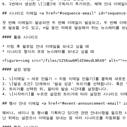
6. 1번에서 생성한 \[그룹]에 구독자가 추가되면, 혜택 안내 이메일
## 시나리오 이메일 <a href="#sequence-email" id="sequence-e
첫 번째 이메일이 발송되면 두 번째 이메일이 발송되고, 두 번째 이
로 발송할 수도 있고, n일 동안 차례로 발송해야 하는 뉴스레터를 보낼
#### 활용 시나리오

* 미팅 후 팔로업 안내 이메일을 보내고 싶을 때

* 시나리오 형식의 유료 뉴스레터를 보내고 싶을 때

<figure><img src="/files/SZ5Kuw6MldIHmvdLNhX0" alt=""><
#### 설정 방법

1. \[이메일 → 새로 만들기 → 자동 이메일 만들기]를 클릭해 새로운
2. \[발송 조건] 단계에서 '발송 성공' 트리거를 선택합니다. 혹은 
3. 트리거를 선택한 뒤, 필터와 발송 시간대를 설정합니다.

4. \[시작하기]를 누르면 설정한 트리거에 따라 설정한 시나리오 이메
## 행사 안내 이메일 <a href="#event-announcement-email" id=
웨비나, 세미나 등 행사를 기획하고 있다면 관련 안내사항을 필요한 
난 뒤에는 설문조사 이메일을 보내는 등 여러 시나리오를 자동화할 수 